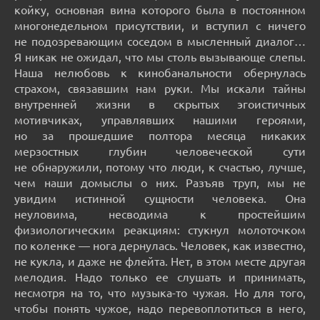
койку, основная вина которого была в постоянном
многонедельном присутствии, и вступил с ничего
не подозревающим соседом в мысленный диалог…
Я никак не ожидал, что мы столь вызывающе слепы.
Наша нелюбовь к кинобанальности обернулась
страхом, связавшим нам руки. Мы искали тайны
внутренней жизни в скрытых эгоистичных
мотивчиках, управлявших нашими героями,
но за прошедшие полтора месяца никаких
мерзостных глубин человеческой сути
не обнаружили, потому что люди, к счастью, лучше,
чем наши домыслы о них. Разъяв труп, мы не
увидим истинной сущности человека. Она
неуловима, несводима к простейшим
физиологическим реакциям: стукнул молоточком
по коленке — нога дернулась. Человек, как известно,
не кукла, и даже не флейта. Нет, в этом месте другая
мелодия. Надо только ее слушать и принимать,
несмотря на то, что музыка-то чужая. Но для того,
чтобы понять чужое, надо перевоплотиться в него,