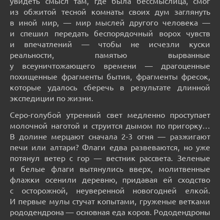
увидеть смысл там, где была бессмыслица, смог
из обжитой тесной комнаты своих дум заглянуть
в иной мир, — мир мыслей другого человека —
и спешил передать беспорядочный ворох чувств
и впечатлений — чтобы не исчезли куски
реальности, памятью вырванные
у всеуничтожающего времени — драгоценные
похищенные фрагменты бытия, фрагменты фресок,
которые удалось сберечь в результате длинной
экспедиции по жизни.
Серо-голубой утренний свет медленно проступает
молочной наготой и струится дымом по пригорку…
В долине мерцают сначала 2-3 огня — разжигают
печи или алтари? Флаги едва развеваются, но уже
потянул ветер с гор — вестник рассвета. Зеленые
и белые флаги вытянулись вверх, молитвенные
флажки осенили деревню, придавая ей сходство
с осторожной, неуверенной новогодней елкой.
И первые мулы стучат копытами, груженые ветками
рододендрона — основная еда коров. Рододендроны