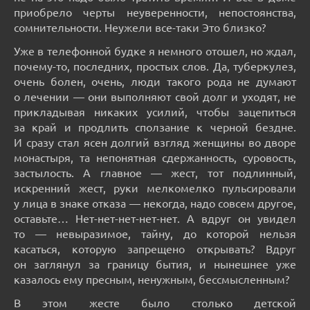
приобрело черты неуверенности, непостоянства,
сомнительности. Неужели все-таки Это близко?
Уже в телефонной будке я немного отошел, но ждал,
почему-то, последних, простых слов. Да, туберкулез,
очень болен, очень, люди такого рода не думают
о лечении — они выполняют свой долг и уходят, не
прикладывая никаких усилий, чтобы зацепиться
за край и продлить сползание к черной бездне.
И сразу стал ясен долгий взгляд женщины во дворе
монастыря, та непонятная сдержанность, суровость,
застылость. А главное — жест, тот подлинный,
искренний жест, руки мелкомелко пульсировали
у лица в знаке отказа — некогда, надо совсем другое,
оставьте… Нет-нет-нет-нет-нет. А вдруг он увидел
то — невыразимое, тайну, до которой нельзя
касаться, которую запрещено открывать? Вдруг
он заглянул за границу бытия, и нынешнее уже
казалось ему пресным, ненужным, бессмысленным?
В этом жесте было столько детской