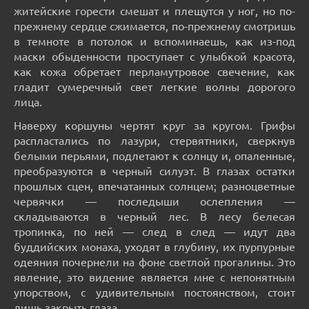
житейские горести смешат и плещутся у ног, но по-
прежнему сердце сжимается, по-прежнему смотришь
в темноте в потолок и вспоминаешь, как из-под
маски обыденности проступает с улыбкой красота,
как кожа обретает перламутровое свечение, как
гладит сумеречный свет легкие волны дорогого
лица.
Наверху коршуны чертят круг за кругом. Грифы
распластались по лазури, стервятники, сверкнув
белыми перьями, подлетают к солнцу и, опаленные,
преобразуются в черный силуэт. В глазах остатки
прошлых сцен, впечатанных солнцем; разноцветные
червячки — последыши ослепления —
складываются в черный лес. В лесу белесая
тропинка, по ней — след в след — идут два
буддийских монаха, уходят в глубину, их пурпурные
одеяния почернели на фоне светлой прогалины. Это
явление, это видение является мне с непонятным
упорством, с удивительным постоянством, стоит
лишь закрыть глаза.