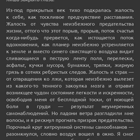
Из-под прикрытых век тихо подкралась жалость
к себе, как тоскливое предчувствие расставания.
Жалость от чувства неизбежного предательства
жизни, оттого что этот порыв, прорыв, поток счастья
когда-нибудь прервется, как истощается поток
вдохновения, как планер неизбежно устремляется
к земле и вместо синего свистящего воздуха видит
сливающиеся в пеструю ленту поля, перелески,
асфальт, кучки мусора, бумажки, тряпки, жирную
грязь в сотнях ребристых следов. Жалость и страх —
от отвращения ко лжи, которая неизбежно вылезет
из какого-то темного закоулка мозга и отравит
возникщее чудом состояние легкости и искренности,
освободив меня от бесплодной тоски, от ноющей
боли в груди — результат неумеренных
самонаблюдений. Но ладони ветра разгладили мне
волосы, и я рискнул прогнать призрак предательства.
Порочный круг хитроумной системы самообманов —
разомкнулся, словно воздух вошел в окно. Я смог