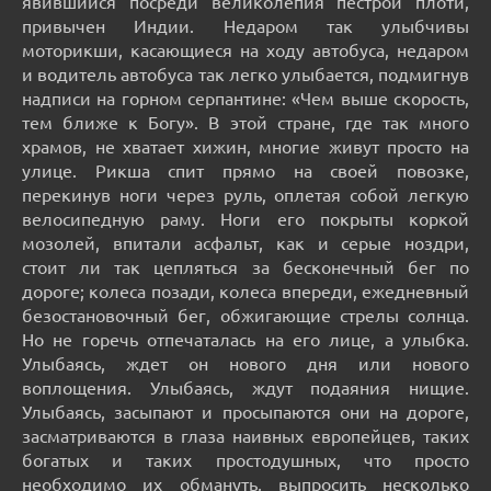
явившийся посреди великолепия пестрой плоти,
привычен Индии. Недаром так улыбчивы
моторикши, касающиеся на ходу автобуса, недаром
и водитель автобуса так легко улыбается, подмигнув
надписи на горном серпантине: «Чем выше скорость,
тем ближе к Богу». В этой стране, где так много
храмов, не хватает хижин, многие живут просто на
улице. Рикша спит прямо на своей повозке,
перекинув ноги через руль, оплетая собой легкую
велосипедную раму. Ноги его покрыты коркой
мозолей, впитали асфальт, как и серые ноздри,
стоит ли так цепляться за бесконечный бег по
дороге; колеса позади, колеса впереди, ежедневный
безостановочный бег, обжигающие стрелы солнца.
Но не горечь отпечаталась на его лице, а улыбка.
Улыбаясь, ждет он нового дня или нового
воплощения. Улыбаясь, ждут подаяния нищие.
Улыбаясь, засыпают и просыпаются они на дороге,
засматриваются в глаза наивных европейцев, таких
богатых и таких простодушных, что просто
необходимо их обмануть, выпросить несколько