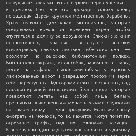
нащупывает лучами путь с вершин через ущелья —
в долины. Нет, все это проходит сквозь меня,
не задевая. Даром крутятся молитвенные барабаны.
Храм окружен десятками мотоциклов, которые
оседлывают время от времени парни, чтобы
спуститься в долину за девушками. Списки же книг
непрочтенных, красные вытянутые язычки
ксилографов, язычки листьев тибетских книг —
возлежат на высоких библиотечных полках.
Библиотека закрыта, пяток собак, разомлев от жары,
легли на асфальт цыплятами-табака у красных
лакированных ворот и разрешают прохожим через
себя переступать. Над горами стоит жертвенник, над
плоской крышей возвысились белые пики, которые
позволяют летать над собой лишь белым
простыням, вывешенным монастырскими служками
на самом верху — для просушки. Если же снизу
смотреть на монахов, то их, кажется, могут похитить
огромные грифы, над их головами парящие.
К вечеру они один за другим направляются к дикому
склону и перечеркивают небосклон как-раз над