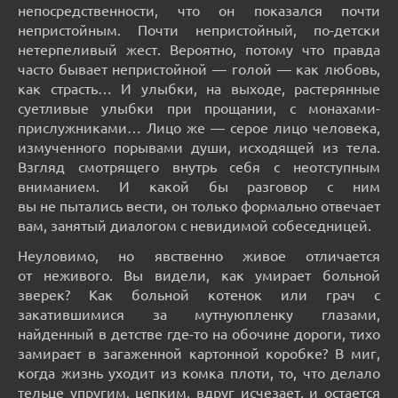
непосредственности, что он показался почти
непристойным. Почти непристойный, по-детски
нетерпеливый жест. Вероятно, потому что правда
часто бывает непристойной — голой — как любовь,
как страсть… И улыбки, на выходе, растерянные
суетливые улыбки при прощании, с монахами-
прислужниками… Лицо же — серое лицо человека,
измученного порывами души, исходящей из тела.
Взгляд смотрящего внутрь себя с неотступным
вниманием. И какой бы разговор с ним
вы не пытались вести, он только формально отвечает
вам, занятый диалогом с невидимой собеседницей.
Неуловимо, но явственно живое отличается
от неживого. Вы видели, как умирает больной
зверек? Как больной котенок или грач с
закатившимися за мутнуюпленку глазами,
найденный в детстве где-то на обочине дороги, тихо
замирает в загаженной картонной коробке? В миг,
когда жизнь уходит из комка плоти, то, что делало
тельце упругим, цепким, вдруг исчезает, и остается