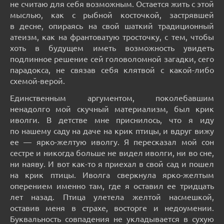
не считаю для себя возможным. Остается жить с этой
мыслью, как с рыбной косточкой, застрявшей
в десне, опираясь на свой шаткий традиционный
атеизм, как на франтоватую тросточку, с тем, чтобы
хоть в будущем иметь возможность увидеть
подлинное решение сей головоломной загадки, сего
парадокса, не связав себя клятвой с какой-либо
схемой-верой.
Единственным аргументом, поколебавшим
ненадолго мой скучный материализм, был крик
иволги. В детстве мне приснилось, что я иду
по нашему саду на даче на крик птицы, и вдруг вижу
ее — ярко-желтую иволгу. Я пересказал мой сон
сестре и никогда больше не видел иволги, ни во сне,
ни наяву. И вот как-то я приехал в свой сад и пошел
на крик птицы. Иволга сверкнула ярко-желтым
оперением именно там, где я оставил ее тридцать
лет назад. Птица улетела желтой насмешкой,
оставив меня в страхе, восторге и недоумении.
Буквальность совпадения не укладывается в сухую