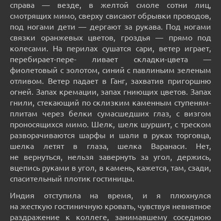
справа — везде, в желтой смоле сотни лиц,
смотрящих мимо, сверху свисают обрывки проводов,
под ногами дети — дергают за рукава. Под ногами
связки оранжевых цветов, гроздья — прямо под
колесами. На перилах сушатся сари, ветер играет,
перебирает-пере- ливает складки-цвета —
фиолетовый с золотом, синий с павлиньим зеленым
отливом. Ветер падает в Ганг, захватив пригоршню
огней. Запах кремации, запах гниющих цветов. Запах
гнили, стекающий по склизким каменным ступеням-
плитам через белки сумасшедших глаз, с визгом
проносящихся мимо. Шелк, шелк шуршит, с треском
разворачиваются шарфы и шали в руках торговца,
шелка летят в глаза, шелка Варанаси. Нет,
не вернуться, нельзя завернуть за угол, держись,
вцепись руками в угол, в камень, кажется, там, сзади,
спасительный плотик гостиницы.
Индия отступила на время, и я плюхнулся
на жесткую гостиничную кровать, чувствуя невнятное
раздражение к коллеге, занимавшему соседнюю