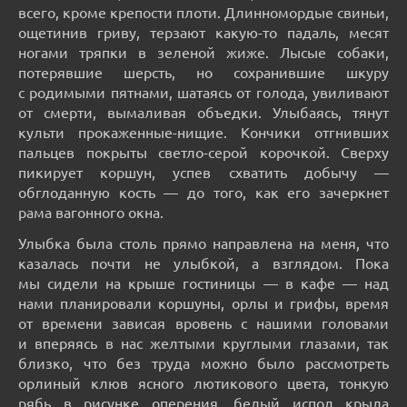
всего, кроме крепости плоти. Длинномордые свиньи,
ощетинив гриву, терзают какую-то падаль, месят
ногами тряпки в зеленой жиже. Лысые собаки,
потерявшие шерсть, но сохранившие шкуру
с родимыми пятнами, шатаясь от голода, увиливают
от смерти, вымаливая объедки. Улыбаясь, тянут
культи прокаженные-нищие. Кончики отгнивших
пальцев покрыты светло-серой корочкой. Сверху
пикирует коршун, успев схватить добычу —
обглоданную кость — до того, как его зачеркнет
рама вагонного окна.
Улыбка была столь прямо направлена на меня, что
казалась почти не улыбкой, а взглядом. Пока
мы сидели на крыше гостиницы — в кафе — над
нами планировали коршуны, орлы и грифы, время
от времени зависая вровень с нашими головами
и вперяясь в нас желтыми круглыми глазами, так
близко, что без труда можно было рассмотреть
орлиный клюв ясного лютикового цвета, тонкую
рябь в рисунке оперения, белый испод крыла