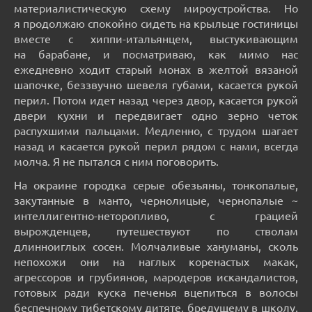
материалистическую схему мироустройства. Но
я продолжаю спокойно сидеть на крыльце гостиницы
вместе с хиппи-итальянцем, выстукивающим
на барабане, и посматриваю, как мимо нас
ежедневно ходит старый монах в желтой вязаной
шапочке, беззвучно шевеля губами, касается рукой
перил. Потом идет назад через двор, касается рукой
двери кухни и передвигает одно зерно четок
распухшими пальцами. Медленно, с трудом шагает
назад и касается рукой перил рядом с нами, всегда
молча. Я не пытался с ним поговорить.
На окраине городка серые обезьяны, тонкопалые,
закутанные в манто, чернолицые, чернопалые ~
интеллигентно-неторопливо, с грацией
вырожденцев, путешествуют по стволам
длинноиглых сосен. Молчаливые хануманы, сколь
непохожи они на наглых коренастых макак,
агрессоров и грубиянов, мародеров искандалистов,
готовых ради куска печенья вцепиться в волосы
беспечному тибетскому дитяте, бредущему в школу,