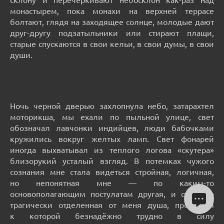
монастырем, пока монахи на верхней террасе
болтают, глядя на заходящее солнце, молодые дают
друг-другу подзатыльники или стирают плащи,
старые спускаются в свои кельи, в свои думы, в свои
души.
Ночь черной дверью захлопнула небо, затарахтел
моторикша, мы ехали по пыльной улице, свет
обозначал лавчонки индийцев, люди бабочками
кружились вокруг желтых ламп. Свет фонарей
иногда выхватывал из теплого логова «скутера»
близорукий усталый взгляд. В потемках чужого
сознания мне стала видеться стройная, логичная,
но непонятная мне — по каким-то
основополагающим постулатам другая, и от этого
трагически отделенная от меня душа, пробиться
к которой безнадёжно трудно в силу