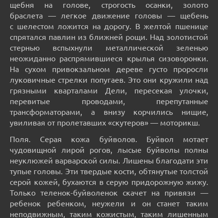
щебня на голове, строгость осанки, золото
браслета — легкое движение головы — щебень
с шелестом ложится на дорогу. В желтой пшенице
спрятался павлин из ближней рощи. Над золотистой
стернью вспыхнули металлической зеленью
неожиданно распрямившиеся крылья сизоворонки.
На сухом привокзальном дереве густо проросли
луковичные стрелки попугаев. Это они кружили над
грязными кварталами Дели, пересекая улочки,
перевитые проводами, перепутанные
трансформаторами, а внизу корчились нищие,
увиливая от пролетавших «скутеров» — моторикш.
Поля. Серая кожа буйволов. Буйвол мотает
чудовищной лирой рогов, лысые буйволы полны
неуклюжей варварской силы. Лишены благодати эти
тупые головы. Эти твердые кости, обтянутые толстой
серой кожей, бухаются в серую придорожную жижу.
Только теленок-буйволенок скачет на привязи —
ребенок ребенком, неужели и он станет таким
неподвижным, таким кожистым, таким лишенным