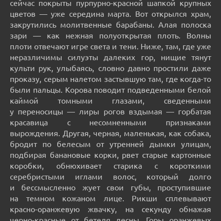
сейчас покрыты пурпурно-красной шапкой крупных
цветов — уже середина марта. Вот открылся храм,
закрутились молитвенные барабаны. Алая полоска
зари — как нежная полуоткрытая плоть. Волны
плоти отвечают игре света и тени. Ниже, там, где уже
неразличимы силуэты далеких гор, нищие тянут
культи рук, улыбаясь, словно давно простили даже
проказу, серым налетом застывшую там, где когда-то
были пальцы. Корова поводит подведенными белой
каймой томными глазами, сведенными
у переносицы — лиры рогов вздымая — горбатая
красавица с несомненными признаками
вырождения. Другая, черная, маленькая, как собака,
бродит по белесым от утренней дымки улицам,
подбирая банановые корки, рвет старые картонные
коробки, обнюхивает старика с короткими
серебристыми иглами волос, который долго
и бессмысленно жует свои губы, проступившие
на темном кожаном лице. Рикши сплевывают
красно-оранжевую жвачку, на секунду обнажая
черно-красные от бетеля десны. Горы оранжевых