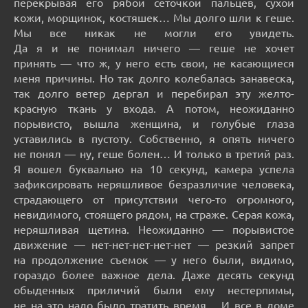
перекрывая его рябой сеточкой пальцев, сухой
кожи, морщинок, костяшек… Мы долго шли к геше.
Мы все никак не могли его увидеть.
Да я и не понимал ничего — геше не хочет
принять — что ж, у него есть свои, не касающиеся
меня причины. Но так долго колебалась занавеска,
так долго ветер дергал и перебирал эту желто-
красную ткань у входа. А потом, неожиданно
порывисто, вышла женщина, и голубые глаза
уставились в пустоту. Собственно, я опять ничего
не понял — ну, геше болен… И только в третий раз.
Я вошел буквально на 10 секунд, камера успела
зафиксировать неряшливое безразличие человека,
страдающего от присутствии чего-то огромного,
невидимого, стоящего рядом, на страже. Серая кожа,
неряшливая щетина. Неожиданно — порывистое
движение — нет-нет-нет-нет-нет — резкий запрет
на продолжение съемок — у него были, видимо,
гораздо более важное дела. Даже десять секунд
обыденных приличий были ему нестерпимы,
не на это надо было тратить время… И все в доме