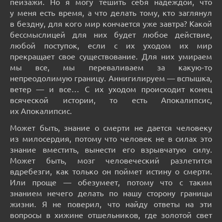
пейзажи. Но я могу тешить себя надеждой, что
у меня есть время, а что делать тому, кто заглянул
в бездну, для кого мир кончается уже завтра? Какой
бессмыслицей для них будет любое действие,
любой поступок, если с их уходом их мир
прекращает свое существование. Для них умираем
мы все, мы переваливаем за какую-то
непреодолимую границу. Аннигилируем — вспышка,
ветер — и все… С их уходом происходит конец
всяческой истории, то есть Апокалипсис,
их Апокалипсис.
Может быть, знание о смерти не дается человеку
из милосердия, потому что человек не в силах это
знание вместить, вынести его взрывчатую силу.
Может быть, мозг человеческий разлетится
вдребезги, как только он поймет истину о смерти.
Или проще — обезумеет, потому что с таким
знанием нечего делать по нашу сторону границы
жизни. Я не поверил, что найду ответы на эти
вопросы в хижине отшельников, где золотой свет