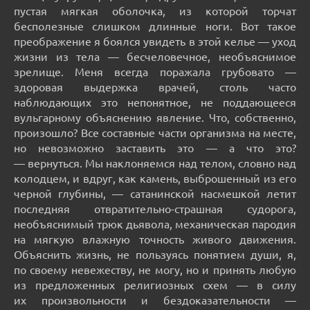
пустая мягкая оболочка, из которой торчат
бесполезные слишком длинные ноги. Вот такое
преображение я боялся увидеть в этой келье — уход
жизни из тела — бесчеловечное, необъяснимое
зрелище. Меня всегда поражала грубовато —
здоровая выдержка врачей, столь часто
наблюдающих это непонятное, не поддающееся
вульгарному объяснению явление. Что, собственно,
произошло? Все составные части организма на месте,
но невозможно заставить это — а что это?
— вернуться. Мы наклоняемся над телом, словно над
колодцем, и вдруг, как камень, выброшенный из его
черной глубины, — сатанинской насмешкой летит
последняя отвратительно-страшная судорога,
необъяснимый трюк дьявола, механическая пародия
на мягкую влажную точность живого движения.
Объяснить жизнь, не пользуясь понятием души, я,
по своему невежеству, не могу, но и принять любую
из предложенных религиозных схем — в силу
их произвольности и бездоказательности —