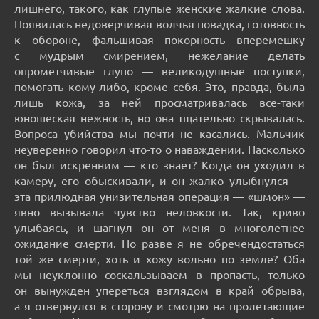
лишнего, такого, как глупые женские жалкие слова.
Появилась недоверчивая волчья повадка, готовность
к обороне, фальшивая покорность вперемешку
с мудрым смирением, нежелание делать
опрометчивые глупо — великодушные поступки,
помогать кому-либо, кроме себя. Это, правда, была
лишь кожа, за ней просматривалась все-таки
юношеская нежность, но она тщательно скрывалась.
Вопроса убийства мы почти не касались. Мальчик
неуверенно говорил что-то о наваждении. Насколько
он был искренним — кто знает? Когда он уходил в
камеру, его обыскивали, и он жалко улыбнулся —
эта прилюдная унизительная операция — «шмон» —
явно вызывала чувство неловкости. Так, криво
улыбаясь, и шагнул он от меня в многолетнее
ожидание смерти. Но разве я не обречендостаться
той же смерти, хоть и хожу вольно по земле? Оба
мы неуклонно соскальзываем в пропасть, только
он вынужден упереться взглядом в край обрыва,
а я отвернулся в сторону и смотрю на пролетающие