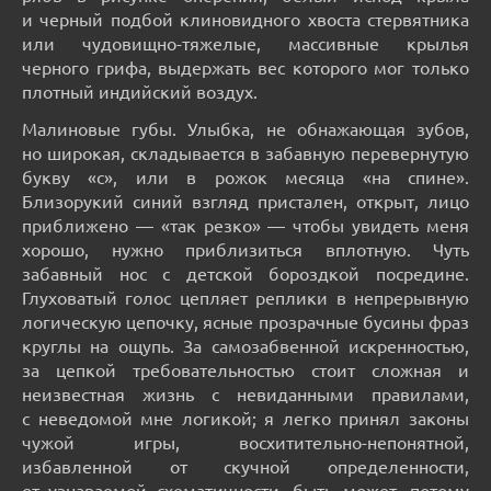
и черный подбой клиновидного хвоста стервятника
или чудовищно-тяжелые, массивные крылья
черного грифа, выдержать вес которого мог только
плотный индийский воздух.
Малиновые губы. Улыбка, не обнажающая зубов,
но широкая, складывается в забавную перевернутую
букву «с», или в рожок месяца «на спине».
Близорукий синий взгляд пристален, открыт, лицо
приближено — «так резко» — чтобы увидеть меня
хорошо, нужно приблизиться вплотную. Чуть
забавный нос с детской бороздкой посредине.
Глуховатый голос цепляет реплики в непрерывную
логическую цепочку, ясные прозрачные бусины фраз
круглы на ощупь. За самозабвенной искренностью,
за цепкой требовательностью стоит сложная и
неизвестная жизнь с невиданными правилами,
с неведомой мне логикой; я легко принял законы
чужой игры, восхитительно-непонятной,
избавленной от скучной определенности,
от узнаваемой схематичности, быть может, потому