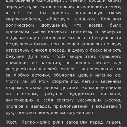
чередом, и, несмотря на покой, поселившийся здесь,
я не смог бы принять религиозную схему
мироустройства, обросшую слишком большим
количеством допущений, что всегда было
признаком сомнительности гипотезы, и вернулся
в Дхарамсалу с гибельной мыслью о бесцельности
бездушного бытия, посылающей человека по лучу
натуральных чисел вперед, в дурную бесконечность
безумия. Для того, чтобы вихрь этого страшного
движения не захватил, не повлек листом над
ушедшей вниз далекой землей — человек хватается
за любую веточку, объявляя целью именно ее.
Могли ли об этом спорить под легким весенним
дхарамсальским небом десятки монахов-учеников
по сложному ритуалу буддийских диспутов,
включавших в себя систему указующих жестов,
хлопков и выпадов, прихлопываний и воздеваний
рук, согласно приведенным аргументам?
Жест. Мелко-мелко руки заходили перед лицом,