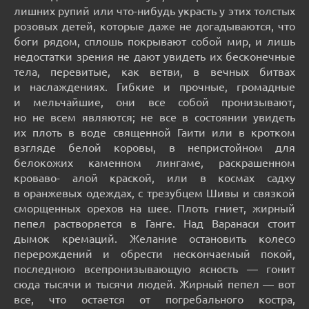
лишних рупий или что-нибудь украсть у этих толстых
розовых детей, которые даже не догадываются, что
боги рядом, сплошь покрывают собой мир, и лишь
недостатки зрения не дают увидеть их бесконечные
тела, перевитые, как ветви, в вечных битвах
и наслаждениях. Гибкие и прочные, громадные
и мельчайшие, они все собой пронизывают,
но не всем являются; не все в состоянии увидеть
их плоть в воде священной Гаити или в кротком
взгляде белой коровы, в непристойном для
белокожих каменном лингаме, раскрашенном
кроваво- алой краской, или в космах садху
в оранжевых одеждах, с трезубцем Шивы и связкой
сморщенных орехов на шее. Плоть гниет, жирный
пепел растворяется в Ганге. Над Варанаси стоит
дымок кремаций. Желание остановить колесо
перерождений и обрести нескончаемый покой,
последнюю всепронизывающую ясность — гонит
сюда тысячи и тысячи людей. Жирный пепел — вот
все, что остается от погребального костра,