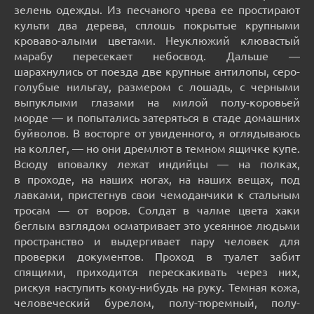
зелень одежды. Из песчаного чрева ее простирают
культи два дерева, сплошь покрытые крупными
кроваво-алыми цветами. Неуклюжий клювастый
марабу пересекает небосвод. Дальше —
шарахнулись от поезда две крупные антилопы, серо-
голубые нильгау, размером с лошадь, с черными
выпуклыми глазами на милой полу-коровьей
морде — и попытались затеряться в стаде домашних
буйволов. В восторге от увиденного, я оглядываюсь
на коллег, — но они дремлют в темном ящичке купе.
Всюду вповалку лежат индийцы — на полках,
в проходе, на наших ногах, на наших вещах, под
лавками, пристегнув свои чемоданчики к стальным
тросам — от воров. Солдат в чалме цвета хаки
беглым взглядом осматривает это усеянное людьми
пространство и выдергивает пару человек для
проверки документов. Проход в туалет забит
спящими, приходится перескакивать через них,
рискуя наступить кому-нибудь на руку. Темная кожа,
человеческий бурелом, полу-тюремный, полу-