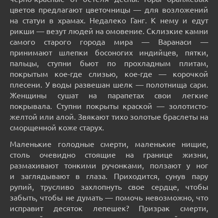
цветов предлагают цветочницы — для возложений
на статуи в храмах. Недалеко Ганг. К нему и едут
рикши — везут людей на омовение. Склизкие камни
самого старого города мира — Варанаси —
принимают шлепки босоногих индийцев, пятки,
пальцы, ступни бьют по прохладным плитам,
покрытым кое-где слизью, кое-где — корочкой
плесени. У воды развешан шелк — полотнища сари.
Женщины сушат на парапетах свои легкие
покрывала. Ступни покрыты краской — золотисто-
желтой или алой. Звякают тихо золотые браслеты на
сморщенной коже старух.
Маленькие голодные смерти, маленькие нищие,
столь очевидно стоящие на границе жизни,
размахивают тонкими ручонками, ползают у ног
и заглядывают в глаза. Приходится, сунув пару
рупий, трусливо захлопнуть свое сердце, чтобы
забыть, чтобы не думать — помочь невозможно, что
исправит десяток лепешек? Призрак смерти,