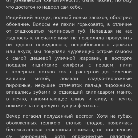
что достаточно надоел сам себе.
Индийский воздух, полный новых запахов, обострил
обоняние. Волосы ее пахли горьковато, в отличие
от сладковатых малиновых губ. Напавшая на нас
жадность к впечатлениям не позволяла пропустить
ни одного невиданного, непробованного аромата
или вкуса; мы покупали чудовищно острые самосы
с самой дешевой уличной жаровни, в восторге
поедали индийские конфеты с перцем, пили
с холерных лотков сок с растертой до зеленой
кашицы мятой, ломали сладко-творожные
пирожные, несущие отпечаток пальца пирожника,
впивались зубами в отдающий скипидаром манго,
в нечто, напоминающее сливу и айву, в нечто,
похожее на незрелую грушу и фейхоа…
Вечер погасил полуденный восторг. Хотя на губах,
обожженных терпкою плотью плодов, появилась
бессмысленная счастливая гримаса, не отягченная
са- моиронией, хотя опрокинутые радостью