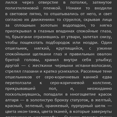
лился через отверстие в потолке, затянутое
полиэтиленовой пленкой. Монахи то входили
в световое пятно, то отшатывались от него, и свет
согласно их движениям то струился, скрывая лица
за сплошным золотым водопадом, то мягко
приоткрывал в глазных впадинах спокойные глаза,
то, брызгами отразившись от утвари, залетал снизу,
чтобы пощекотать подбородок или ноздри. Один
отшельник, мягкий, круглящийся, с узкими
спокойными щелками глаз и правильным овалом
бритой головы, хранил внутри себя улыбку;
другой — с жесткими черными иглами-волосами,
стрелял глазами и кратко усмехался. Рассеяные тени
отшельников от серо-коричневых камней едва
переползали к серо-коричневой холстине,
прикрывавшей пол, и, неожиданно
поскользнувшись, попадали в многоцветие красок
алтаря — в золотистую бронзу статуэток, в желтый,
красный, зеленый, оранжевый, пурпурный шелк —
цвета икон-танка, цвета тканей, в которые завернуты
драгоценные ксилографы… Съемки прошли своим