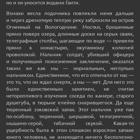
но и он уносится водами Гаити.
Взмахи весла лодочника повлекли меня дальше
и через дремотную теплую реку забросили на остров
Огненный на Вологодчине. Мостки, брошенные
прямо поверх озера, длинные доски на серых сваях,
телеграфные столбы, шагающие по воде — привели
прямо к монастырю, окутанному колючей
проволокой. Мальчик- солдат, убивший офицера
и получивший пожизненное заключение, оказался
таким же как мы — нормальным, неглупым
мальчиком. Единственное, что его отличало от нас —
это то, что он ждал смерти, а мы — нет. Для него это
было единственным занятием, не считая
неторопливого изучения соседа по камере, старого
душегуба, в тюрьме елейно смирившегося. Да еще
тюремный зэковский запах. Этот мальчик уже пах
по-особому, тюремной, шершавой, телогреечной,
мышино-серой, табачной скукой. Какая-то
ущербность была в этом слишком взрослом запахе
юного человека, не имеющего ничего бесполезно-