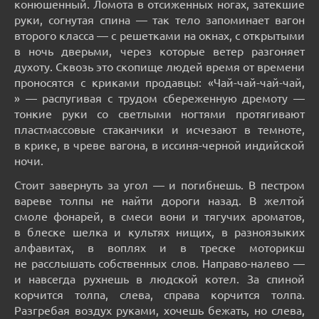
конюшенный. Ломота в отсиженных ногах, затекшие
руки, согнутая спина — так тело запоминает вагон
второго класса — с решетками на окнах, с открытыми
в ночь дверьми, через которые ветер разгоняет
духоту. Сквозь это скопище людей время от времени
проносятся с криками продавцы: «Чай-чай-чай-чай,
» — распугивая с трудом сбереженную дремоту —
тонкие руки со светлыми ногтями протягивают
пластмассовые стаканчики и исчезают в темноте,
в крике, в чреве вагона, в иссиня-черной индийской
ночи.
Стоит завернуть за угол — и погибнешь. В пестром
вареве толпы не найти дороги назад. В желтой
смоле фонарей, в смеси вони и тягучих ароматов,
в блеске шелка и культях нищих, в разноязыких
алфавитах, в воплях и в треске моторикш
не расслышать собственных слов. Направо-налево —
и навсегда рухнешь в людской котел. За спиной
корчится толпа, слева, справа корчится толпа.
Разгребая воздух руками, хочешь бежать, но слева,