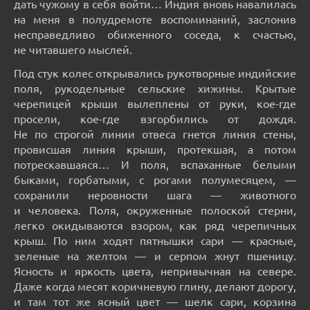
дать чужому в себя войти… Индия вновь навалилась
на меня в полудремоте воспоминаний, заслонив
несправедливо обиженного соседа, к счастью,
не читавшего мыслей.
Под стук колес открывались рукотворные индийские
поля, рукодельные сельские хижины. Крытые
черепицей крыши вылеплены от руки, кое-где
просели, кое-где взгорбились от дождя.
Не по строгой линии отвеса гнется линия стены,
провисшая линия крыши, протекшая, а потом
потрескавшаяся… И поля, вспаханные белыми
быками, горбатыми, с рогами полумесяцем, —
сохранили неровности шага — животного
и человека. Поля, окруженные полоской стерни,
легко окидываются взором, как ряд черепичных
крыш. По ним ходят пятнышки сари — красные,
зеленые на желтом — и серпом жнут пшеницу.
Ясность и яркость цвета, непривычная на севере.
Даже когда месят коричневую глину, делают дорогу,
и там тот же ясный цвет — шелк сари, корзина