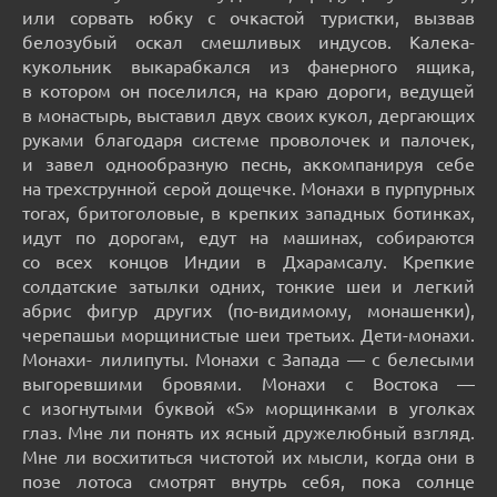
или сорвать юбку с очкастой туристки, вызвав
белозубый оскал смешливых индусов. Калека-
кукольник выкарабкался из фанерного ящика,
в котором он поселился, на краю дороги, ведущей
в монастырь, выставил двух своих кукол, дергающих
руками благодаря системе проволочек и палочек,
и завел однообразную песнь, аккомпанируя себе
на трехструнной серой дощечке. Монахи в пурпурных
тогах, бритоголовые, в крепких западных ботинках,
идут по дорогам, едут на машинах, собираются
со всех концов Индии в Дхарамсалу. Крепкие
солдатские затылки одних, тонкие шеи и легкий
абрис фигур других (по-видимому, монашенки),
черепашьи морщинистые шеи третьих. Дети-монахи.
Монахи- лилипуты. Монахи с Запада — с белесыми
выгоревшими бровями. Монахи с Востока —
с изогнутыми буквой «S» морщинками в уголках
глаз. Мне ли понять их ясный дружелюбный взгляд.
Мне ли восхититься чистотой их мысли, когда они в
позе лотоса смотрят внутрь себя, пока солнце